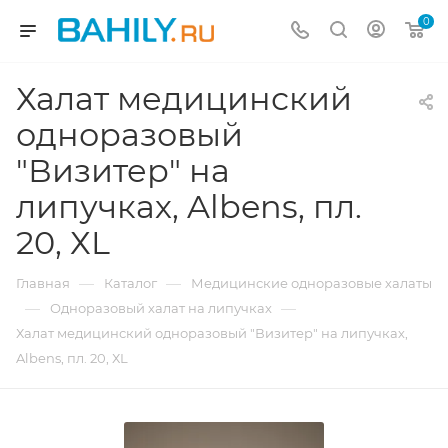
0
Халат медицинский
одноразовый
"Визитер" на
липучках, Albens, пл.
20, ХL
—
—
Главная
Каталог
Медицинские одноразовые халаты
—
—
Одноразовый халат на липучках
Халат медицинский одноразовый "Визитер" на липучках,
Albens, пл. 20, ХL