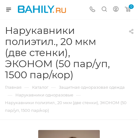
0
Нарукавники
полиэтил., 20 мкм
(две стенки),
ЭКОНОМ (50 пар/уп,
1500 пар/кор)
—
—
Главная
Каталог
Защитная одноразовая одежда
—
—
Нарукавники одноразовые
Нарукавники полиэтил., 20 мкм (две стенки), ЭКОНОМ (50
пар/уп, 1500 пар/кор)