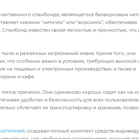
ачественного спанбонда, являющегося безворсовым не
ставляет никаких "ниточек" или "ворсинок", обеспечивая
 Спанбонд известен своей легкостью и прочностью, что 
 пыли и различных загрязнений извне. Кроме того, они
м, что особенно важно в условиях, требующих высокой 
я на пищевых и электронных производствах, а также в
тораны и кафе.
 типов причесок. Они одинаково хорошо сидят как на к
печивая удобство и безопасность для всех пользователе
ельно облегчает их транспортировку и хранение, позво
сетителей
, создавая полный комплект средств индивид
учреждениях, где необходимо поддерживать высокие ст