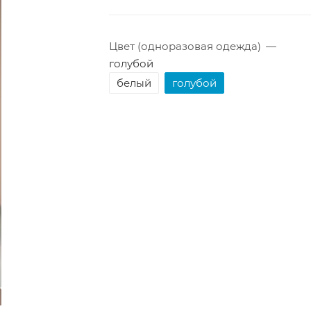
Цвет (одноразовая одежда)
—
голубой
белый
голубой