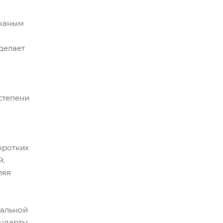
тканым
делает
степени
оротких
й.
ляя
уальной
андарты