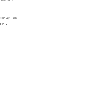
ницу, так
 и в