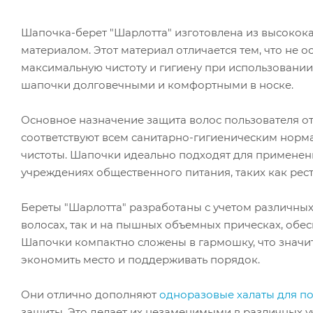
Шапочка-берет "Шарлотта" изготовлена из высокок
материалом. Этот материал отличается тем, что не о
максимальную чистоту и гигиену при использовании.
шапочки долговечными и комфортными в носке.
Основное назначение защита волос пользователя от
соответствуют всем санитарно-гигиеническим норма
чистоты. Шапочки идеально подходят для применени
учреждениях общественного питания, таких как рес
Береты "Шарлотта" разработаны с учетом различных
волосах, так и на пышных объемных прическах, обес
Шапочки компактно сложены в гармошку, что значит
экономить место и поддерживать порядок.
Они отлично дополняют
одноразовые халаты для по
защиты. Это делает их незаменимыми в различных 