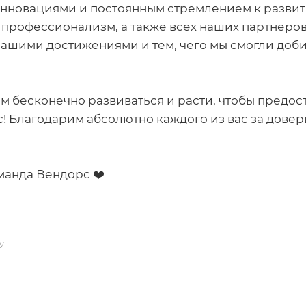
инновациями и постоянным стремлением к развит
 профессионализм, а также всех наших партнеров
ашими достижениями и тем, чего мы смогли добит
ва
 бесконечно развиваться и расти, чтобы предост
 Благодарим абсолютно каждого из вас за довери
ами
манда Вендорс ❤️
У