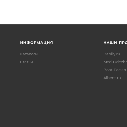
ИНФОРМАЦИЯ
НАШИ ПР
Каталоги
Bahily.ru
Статьи
Med-Odezhd
Boot-Pack.r
Albens.ru