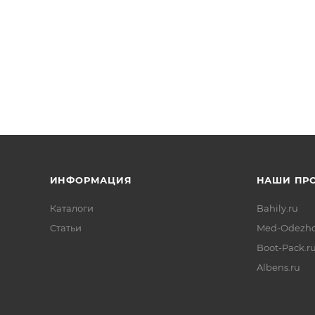
ИНФОРМАЦИЯ
НАШИ ПР
Каталоги
Bahily.ru
Статьи
Med-Odezhd
Boot-Pack.r
Albens.ru