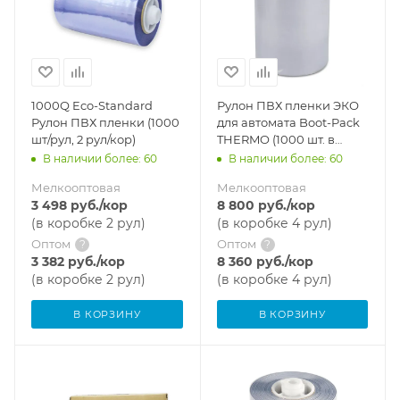
1000Q Eco-Standard
Рулон ПВХ пленки ЭКО
Рулон ПВХ пленки (1000
для автомата Boot-Pack
шт/рул, 2 рул/кор)
THERMO (1000 шт. в
рулоне)
В наличии более: 60
В наличии более: 60
Мелкооптовая
Мелкооптовая
3 498
руб.
/кор
8 800
руб.
/кор
(в коробке 2 рул)
(в коробке 4 рул)
Оптом
Оптом
?
?
3 382
руб.
/кор
8 360
руб.
/кор
(в коробке 2 рул)
(в коробке 4 рул)
В КОРЗИНУ
В КОРЗИНУ