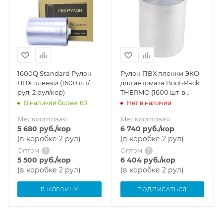
1600Q Standard Рулон
Рулон ПВХ пленки ЭКО
ПВХ пленки (1600 шт/
для автомата Boot-Pack
рул; 2 рул/кор)
THERMO (1600 шт. в
рулоне)
В наличии более: 60
Нет в наличии
Мелкооптовая
Мелкооптовая
5 680
руб.
/кор
6 740
руб.
/кор
(в коробке 2 рул)
(в коробке 2 рул)
Оптом
Оптом
?
?
5 500
руб.
/кор
6 404
руб.
/кор
(в коробке 2 рул)
(в коробке 2 рул)
В КОРЗИНУ
ПОДПИСАТЬСЯ