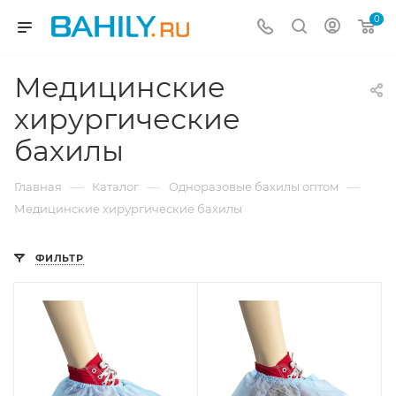
0
Медицинские
хирургические
бахилы
—
—
—
Главная
Каталог
Одноразовые бахилы оптом
Медицинские хирургические бахилы
ФИЛЬТР