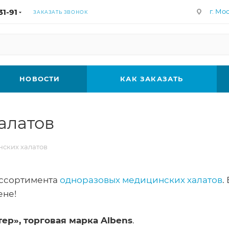
31-91
г. Мос
ЗАКАЗАТЬ ЗВОНОК
НОВОСТИ
КАК ЗАКАЗАТЬ
алатов
ских халатов
ссортимента
одноразовых медицинских халатов
.
ене!
ер», торговая марка Albens
.