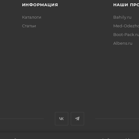
ИНФОРМАЦИЯ
НАШИ ПР
Каталоги
Bahily.ru
Статьи
Med-Odezhd
Boot-Pack.r
Albens.ru