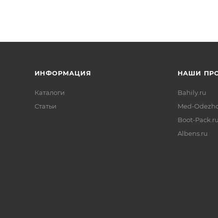
ИНФОРМАЦИЯ
НАШИ ПР
Каталоги
Bahily.ru
Статьи
Med-Odezhd
Boot-Pack.r
Albens.ru