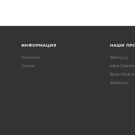
ИНФОРМАЦИЯ
НАШИ ПР
Каталоги
Bahily.ru
Статьи
Med-Odezhd
Boot-Pack.r
Albens.ru