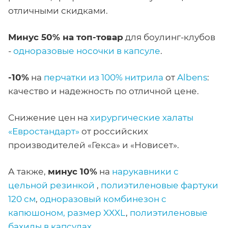
отличными скидками.
Минус 50% на топ-товар
для боулинг-клубов
-
одноразовые носочки в капсуле
.
-10%
на
перчатки из 100% нитрила
от
Albens
:
качество и надежность по отличной цене.
Снижение цен на
хирургические халаты
«Евростандарт»
от российских
производителей «Гекса» и «Новисет».
А также,
минус 10%
на
нарукавники с
цельной резинкой
,
полиэтиленовые фартуки
120 см
,
одноразовый комбинезон с
капюшоном, размер XXXL
,
полиэтиленовые
бахилы в капсулах
.