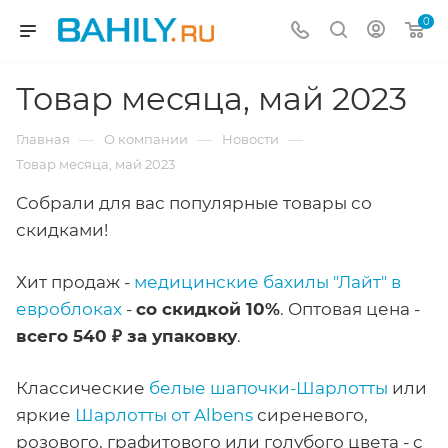
0
Товар месяца, май 2023
—
—
—
Главная
О компании
Новости
Товар месяца, май 2023
Собрали для вас популярные товары со
скидками!
Хит продаж -
медицинские бахилы "Лайт" в
евроблоках
-
со скидкой 10%
. Оптовая цена -
всего 540 ₽ за упаковку
.
Классические
белые шапочки-Шарлотты
или
яркие
Шарлотты от Albens
сиреневого,
розового, графитового или голубого цвета - с