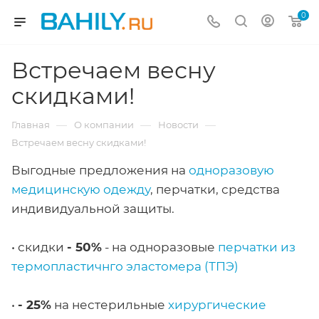
0
Встречаем весну
скидками!
—
—
—
Главная
О компании
Новости
Встречаем весну скидками!
Выгодные предложения на
одноразовую
медицинскую одежду
, перчатки, средства
индивидуальной защиты.
• скидки
- 50%
- на одноразовые
перчатки из
термопластичнго эластомера (ТПЭ)
•
- 25%
на нестерильные
хирургические