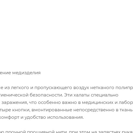
рение медизделия
ые из легкого и пропускающего воздух нетканого полип
иенической безопасности. Эти халаты специально
заражения, что особенно важно в медицинских и лабо
етыре кнопки, вмонтированные непосредственно в ткань
комфорт и удобство использования.
ью прочной прошивной нити, при этом на запястьях рук