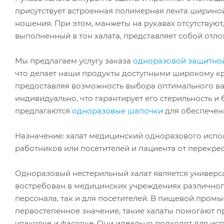
присутствует встроенная полимерная лента шириной
ношения. При этом, манжеты на рукавах отсутствуют,
выполненный в тон халата, представляет собой отло
Мы предлагаем услугу заказа
одноразовой защитно
что делает наши продукты доступными широкому круг
предоставляя возможность выбора оптимального вар
индивидуально, что гарантирует его стерильность и
предлагаются
одноразовые шапочки
для обеспечен
Назначение: халат медицинский одноразового испо
работников или посетителей и пациента от перекре
Одноразовый нестерильный халат является универс
востребован в медицинских учреждениях различног
персонала, так и для посетителей. В пищевой пром
первостепенное значение, такие халаты помогают п
упаковке и фасовке. Они идеально подходят для и