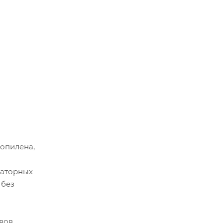
ропилена,
раторных
 без
авов