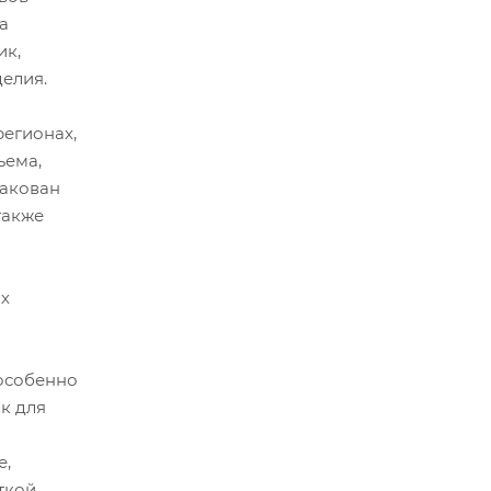
а
ик,
делия.
регионах,
ъема,
пакован
также
их
 особенно
к для
е,
ткой