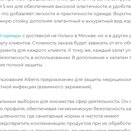
 5 мм для обеспечения высокой эластичности и удобств
 что добавляет легкости и практичности одежде. Воротн
жную стойку, дополняя элегантный и аккуратный вид из
й одежды
с доставкой не только в Москве, но и в других 
у клиентов. Стоимость заказа будет зависеть от его об
ианта для каждого клиента. К тому же, каждый халат у
 безопасность в использовании. В дополнение к халатам 
ия полной защиты.
льзования Albens предназначен для защиты медицинск
стной инфекции (взаимного заражения).
альным выбором для множества сфер деятельности. Он
о профиля, обеспечивая гигиеническую безопасность ка
ышленности, где санитарные нормы и чистота имеют
редотвратить контаминацию продуктов при их обработк
спользования на производствах, занимающихся перерабо