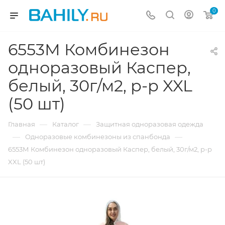
0
6553М Комбинезон
одноразовый Каспер,
белый, 30г/м2, р-р XXL
(50 шт)
—
—
Главная
Каталог
Защитная одноразовая одежда
—
—
Одноразовые комбинезоны из спанбонда
6553М Комбинезон одноразовый Каспер, белый, 30г/м2, р-р
XXL (50 шт)