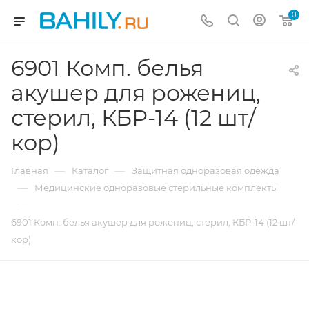
0
6901 Комп. белья
акушер для рожениц,
стерил, КБР-14 (12 шт/
кор)
—
—
Главная
Каталог
Защитная одноразовая одежда
—
Медицинские одноразовые стерильные комплекты
—
6901 Комп. белья акушер для рожениц, стерил, КБР-14 (12 шт/
кор)