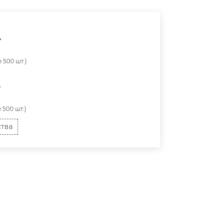
т
 500 шт.)
т
 500 шт.)
ства