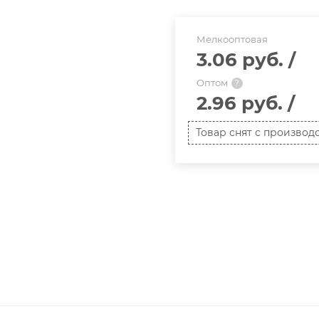
Мелкооптовая
3.06 руб.
/
Оптом
?
2.96 руб.
/
Товар снят с производ