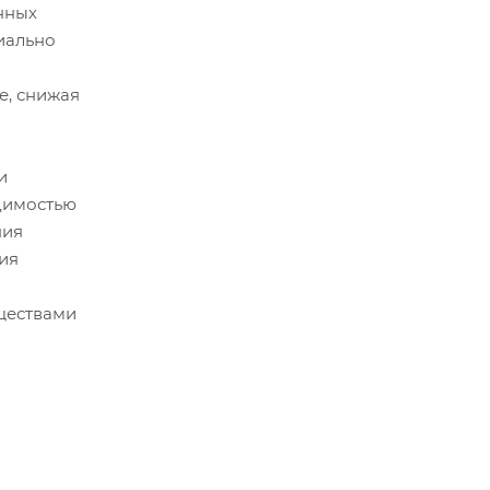
нных
иально
е, снижая
и
димостью
ния
ия
еществами