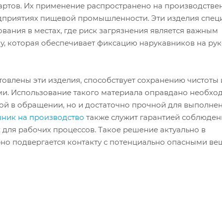
артов. Их применение распространено на производстве
редприятиях пищевой промышленности. Эти изделия спец
вания в местах, где риск загрязнения является важным
у, которая обеспечивает фиксацию нарукавников на рук
товлены эти изделия, способствует сохранению чистоты 
ми. Использование такого материала оправдано необхо
ной в обращении, но и достаточно прочной для выполне
ник на производство
также служит гарантией соблюден
 для рабочих процессов. Такое решение актуально в
ярно подвергается контакту с потенциально опасными в