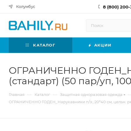
8 (800) 200-
Колумбус
КАТАЛОГ
АКЦИИ
ОГРАНИЧЕННО ГОДЕН_Нару
(стандарт) (50 пар/уп, 10
—
—
Главная
Каталог
Защитная одноразовая одежда
ОГРАНИЧЕННО ГОДЕН_Нарукавники п/э., 20*40 см, цельн. рези