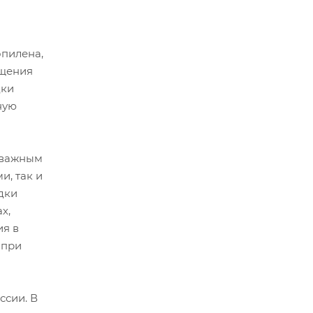
опилена,
ащения
дки
ную
 важным
и, так и
дки
х,
ия в
 при
ссии. В