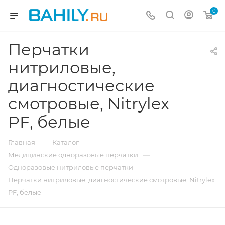
0
Перчатки
нитриловые,
диагностические
смотровые, Nitrylex
PF, белые
—
—
Главная
Каталог
—
Медицинские одноразовые перчатки
—
Одноразовые нитриловые перчатки
Перчатки нитриловые, диагностические смотровые, Nitrylex
PF, белые