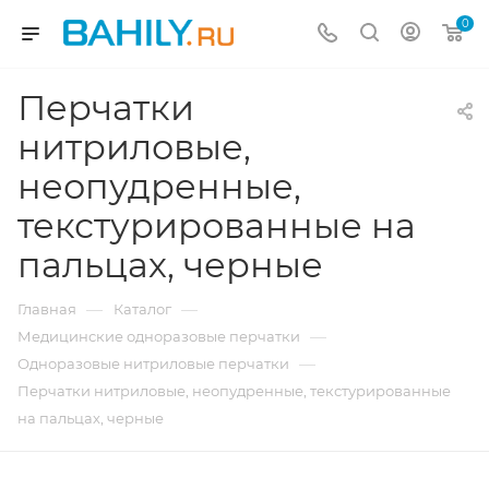
0
Перчатки
нитриловые,
неопудренные,
текстурированные на
пальцах, черные
—
—
Главная
Каталог
—
Медицинские одноразовые перчатки
—
Одноразовые нитриловые перчатки
Перчатки нитриловые, неопудренные, текстурированные
на пальцах, черные