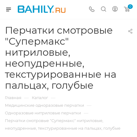
0
Перчатки смотровые
"Супермакс"
нитриловые,
неопудренные,
текстурированные на
пальцах, голубые
—
—
Главная
Каталог
—
Медицинские одноразовые перчатки
—
Одноразовые нитриловые перчатки
Перчатки смотровые "Супермакс" нитриловые,
неопудренные, текстурированные на пальцах, голубые