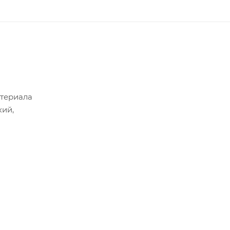
атериала
кий,