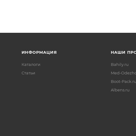
ИНФОРМАЦИЯ
НАШИ ПР
Каталоги
Bahily.ru
Статьи
Med-Odezhd
Boot-Pack.r
Albens.ru