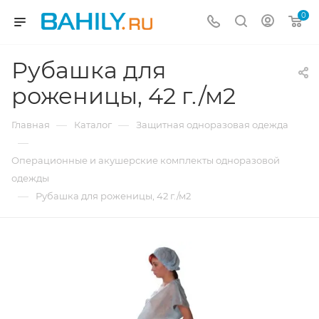
0
Рубашка для
роженицы, 42 г./м2
—
—
Главная
Каталог
Защитная одноразовая одежда
—
Операционные и акушерские комплекты одноразовой
одежды
—
Рубашка для роженицы, 42 г./м2