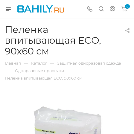
0
Пеленка
впитывающая ECO,
90х60 см
—
—
Главная
Каталог
Защитная одноразовая одежда
—
—
Одноразовые простыни
Пеленка впитывающая ECO, 90х60 см