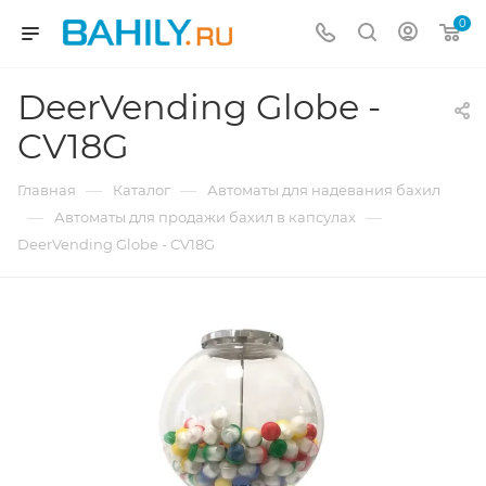
0
DeerVending Globe -
CV18G
—
—
Главная
Каталог
Автоматы для надевания бахил
—
—
Автоматы для продажи бахил в капсулах
DeerVending Globe - CV18G