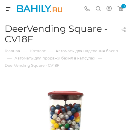
0
DeerVending Square -
CV18F
—
—
Главная
Каталог
Автоматы для надевания бахил
—
—
Автоматы для продажи бахил в капсулах
DeerVending Square - CV18F