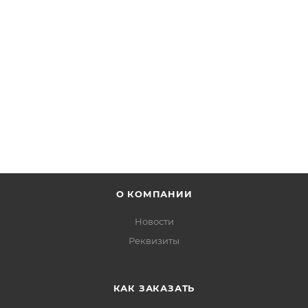
Есть в наличии: 255
от
6 990 руб.
ПОДРОБНЕЕ
О КОМПАНИИ
Новости
Реквизиты
КАК ЗАКАЗАТЬ