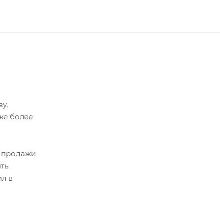
у,
же более
я продажи
ть
л в