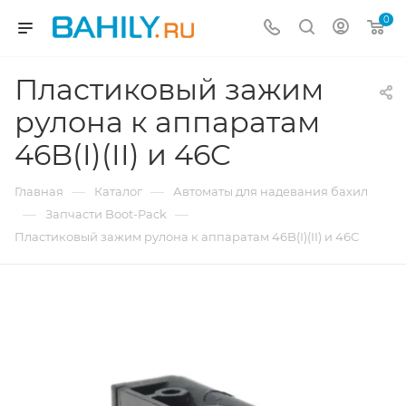
0
Пластиковый зажим
рулона к аппаратам
46B(I)(II) и 46C
—
—
Главная
Каталог
Автоматы для надевания бахил
—
—
Запчасти Boot-Pack
Пластиковый зажим рулона к аппаратам 46B(I)(II) и 46C