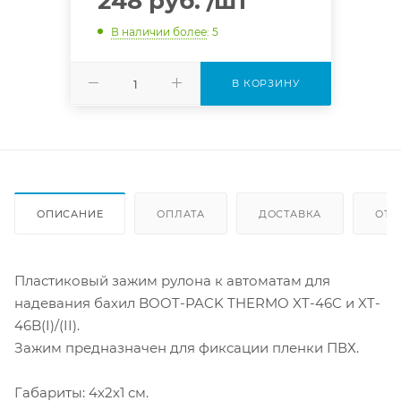
248 руб.
/шт
В наличии более
: 5
В КОРЗИНУ
ОПИСАНИЕ
ОПЛАТА
ДОСТАВКА
ОТЗ
Пластиковый зажим рулона к автоматам для
надевания бахил BOOT-PACK THERMO XT-46C и XT-
46B(I)/(II).
Зажим предназначен для фиксации пленки ПВХ.
Габариты: 4х2х1 см.