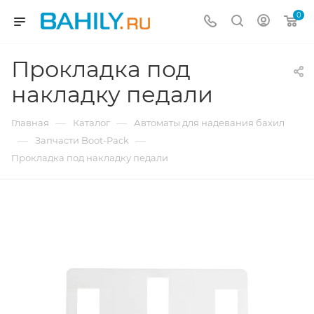
0
Прокладка под
накладку педали
—
—
Главная
Каталог
Автоматы для надевания бахил
—
—
Запчасти Boot-Pack
Прокладка под накладку педали