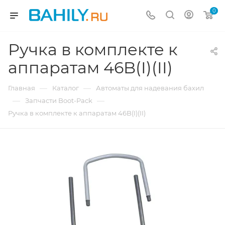
0
Ручка в комплекте к
аппаратам 46B(I)(II)
—
—
Главная
Каталог
Автоматы для надевания бахил
—
—
Запчасти Boot-Pack
Ручка в комплекте к аппаратам 46B(I)(II)