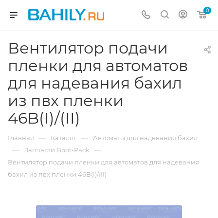
0
Вентилятор подачи
пленки для автоматов
для надевания бахил
из пвх пленки
46B(I)/(II)
—
—
Главная
Каталог
Автоматы для надевания бахил
—
—
Запчасти Boot-Pack
Вентилятор подачи пленки для автоматов для надевания
бахил из пвх пленки 46B(I)/(II)