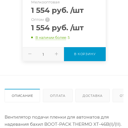
Мелкооптовая
1 554 руб.
/шт
Оптом
?
1 554 руб.
/шт
В наличии более
: 5
В КОРЗИНУ
ОПИСАНИЕ
ОПЛАТА
ДОСТАВКА
ОТЗ
Вентилятор подачи пленки для автоматов для
надевания бахил BOOT-PACK THERMO XT-46B(I)/(II).