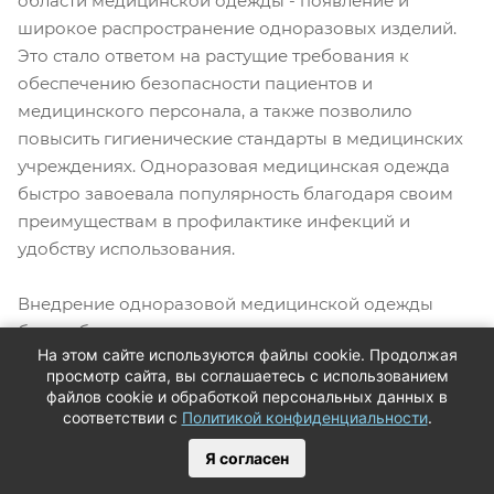
области медицинской одежды - появление и
широкое распространение одноразовых изделий.
Это стало ответом на растущие требования к
обеспечению безопасности пациентов и
медицинского персонала, а также позволило
повысить гигиенические стандарты в медицинских
учреждениях. Одноразовая медицинская одежда
быстро завоевала популярность благодаря своим
преимуществам в профилактике инфекций и
удобству использования.
Внедрение одноразовой медицинской одежды
было обусловлено несколькими важными
На этом сайте используются файлы cookie. Продолжая
предпосылками. Прежде всего, растущие
просмотр сайта, вы соглашаетесь с использованием
требования к асептике и борьбе с
файлов cookie и обработкой персональных данных в
внутрибольничными инфекциями выдвигали на
соответствии с
Политикой конфиденциальности
.
первый план необходимость обеспечения высокого
Я согласен
уровня стерильности в операционных и