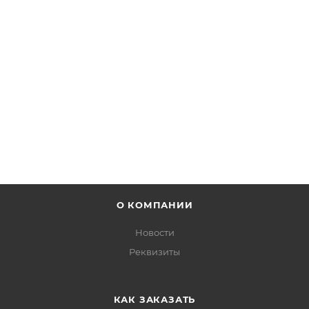
г./м2, розовая
Есть в наличии: 3750
от
315 руб.
ПОДРОБНЕЕ
О КОМПАНИИ
Новости
Реквизиты
КАК ЗАКАЗАТЬ